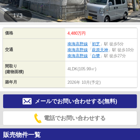
1 / 3
価格
4,480万円
南海高野線
「
初芝
」駅 徒歩5分
交通
南海高野線
「
萩原天神
」駅 徒歩10分
南海高野線
「
白鷺
」駅 徒歩27分
間取り
4LDK(105.99㎡)
(建物面積)
築年月
2026年 10月(予定)
メールでお問い合わせする(無料)
電話でお問い合わせする
販売物件一覧