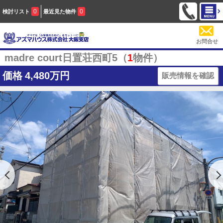
0
0
検討リスト
最近見た物件
お問合せ
madre court日置荘西町5（
1
物件）
価格
4,480万円
販売情報を確認