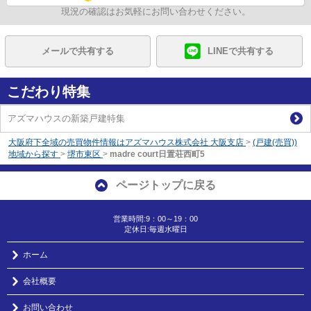
現況の確認はお気軽にお問い合わせください。
メールで共有する
LINEで共有する
こだわり特集
アズマハウスの新築戸建特集
大阪府下全域の売買物件情報はアズマハウス株式会社 大阪支店
>
(戸建(売買))
地域から探す
>
堺市東区
>
madre court日置荘西町5
ページトップに戻る
営業時間:9：00～19：00
定休日:毎週水曜日
ホーム
会社概要
お問い合わせ