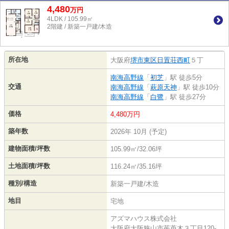
4,480
万
円
4LDK / 105.99㎡
2階建 / 新築一戸建/木造
所在地
大阪府
堺市東区
日置荘西町
５丁
南海高野線
「
初芝
」駅 徒歩5分
交通
南海高野線
「
萩原天神
」駅 徒歩10分
南海高野線
「
白鷺
」駅 徒歩27分
価格
4,480万円
築年数
2026年 10月 (予定)
建物面積/坪数
105.99㎡/32.06坪
土地面積/坪数
116.24㎡/35.16坪
種別/構造
新築一戸建/木造
地目
宅地
アズマハウス株式会社
大阪府大阪狭山市茱萸木３丁目120-