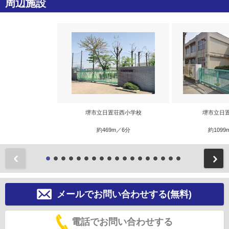
周辺施設
堺市立日置荘西小学校
堺市立日
約469m／6分
約1099
前
メールでお問い合わせする(無料)
電話でお問い合わせする