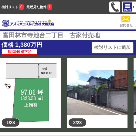
0
1
検討リスト
最近見た物件
お問合せ
富田林市寺池台二丁目 古家付売地
価格
1,380
万円
検討リストに追加
5月30日 値下げ
1/23
2/23