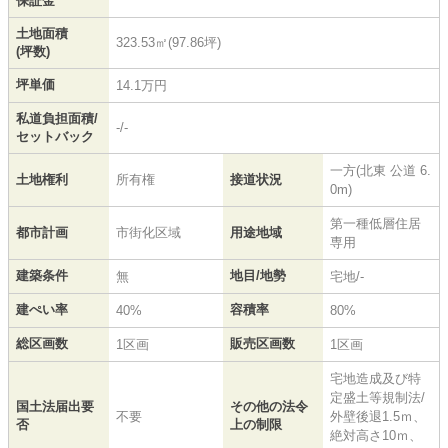
保証金
土地面積
323.53㎡(97.86坪)
(坪数)
坪単価
14.1万円
私道負担面積/
-/-
セットバック
一方(北東 公道 6.
土地権利
所有権
接道状況
0m)
第一種低層住居
都市計画
市街化区域
用途地域
専用
建築条件
地目/地勢
無
宅地/-
建ぺい率
容積率
40%
80%
総区画数
販売区画数
1区画
1区画
宅地造成及び特
定盛土等規制法/
国土法届出要
その他の法令
不要
外壁後退1.5ｍ、
否
上の制限
絶対高さ10ｍ、