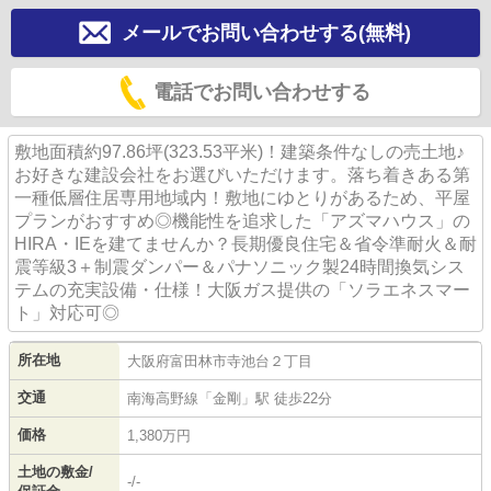
メールでお問い合わせする(無料)
電話でお問い合わせする
敷地面積約97.86坪(323.53平米)！建築条件なしの売土地♪
お好きな建設会社をお選びいただけます。落ち着きある第
一種低層住居専用地域内！敷地にゆとりがあるため、平屋
プランがおすすめ◎機能性を追求した「アズマハウス」の
HIRA・IEを建てませんか？長期優良住宅＆省令準耐火＆耐
震等級3＋制震ダンパー＆パナソニック製24時間換気シス
テムの充実設備・仕様！大阪ガス提供の「ソラエネスマー
ト」対応可◎
所在地
大阪府
富田林市
寺池台
２丁目
交通
南海高野線
「
金剛
」駅 徒歩22分
価格
1,380万円
土地の敷金/
-/-