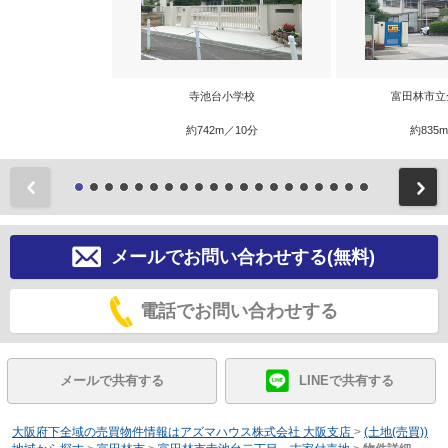
寺池台小学校
富田林市立
約742m／10分
約835
前
メールでお問い合わせする(無料)
電話でお問い合わせする
メールで共有する
LINEで共有する
大阪府下全域の売買物件情報はアズマハウス株式会社 大阪支店
>
(土地(売買))