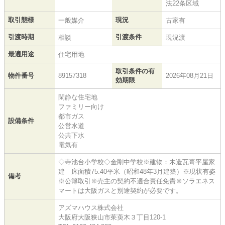
法22条区域
取引態様
現況
一般媒介
古家有
引渡時期
引渡条件
相談
現況渡
最適用途
住宅用地
取引条件の有
物件番号
89157318
2026年08月21日
効期限
閑静な住宅地
ファミリー向け
都市ガス
設備条件
公営水道
公共下水
電気有
◇寺池台小学校◇金剛中学校※建物：木造瓦葺平屋家
建 床面積75.40平米（昭和48年3月建築）※現状有姿
備考
※公簿取引※売主の契約不適合責任免責※ソラエネス
マートは大阪ガスと別途契約が必要です。
アズマハウス株式会社
大阪府大阪狭山市茱萸木３丁目120-1