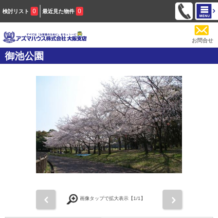
0
0
検討リスト
最近見た物件
お問合せ
御池公園
前
次
画像タップで拡大表示【
1
/1】