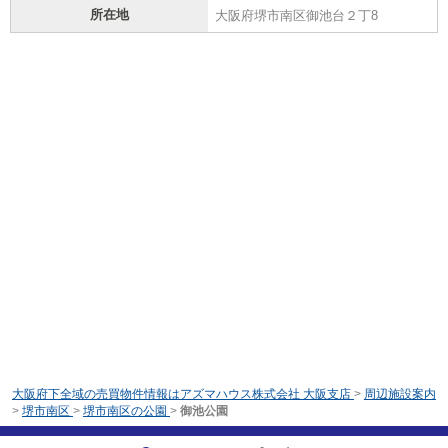
所在地
大阪府堺市南区御池台２丁8
大阪府下全域の売買物件情報はアズマハウス株式会社 大阪支店
>
周辺施設案内
>
堺市南区
>
堺市南区の公園
>
御池公園