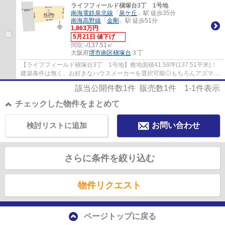
ライフフィールド槇塚台3丁 1号地
南海電鉄泉北線
「
泉ケ丘
」駅 徒歩35分
南海高野線
「
金剛
」駅 徒歩51分
1,863万円
5月21日 値下げ
間取:
-/137.51㎡
大阪府
堺市南区
槇塚台
３丁
【ライフフィールド槇塚台3丁 1号地】敷地面積41.59坪(137.51平米)！
建築条件は無く、お好きなハウスメーカーを選択可能◎もちろんアズマハ
ウスでもフリープランでお受けできます。機...
該当公開件数
1
件 販売数
1
件
1-1
件表示
チェックした物件をまとめて
検討リストに追加
お問い合わせ
さらに条件を絞り込む
物件リクエスト
ページトップに戻る