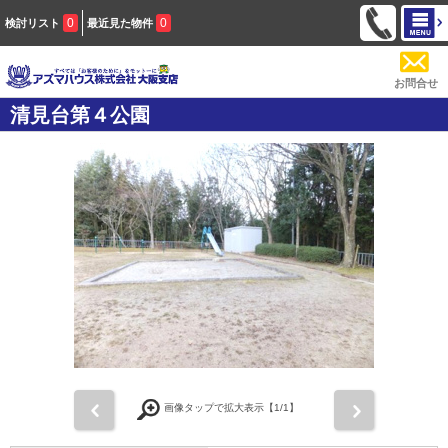
0
0
検討リスト
最近見た物件
お問合せ
清見台第４公園
前
次
画像タップで拡大表示【
1
/1】