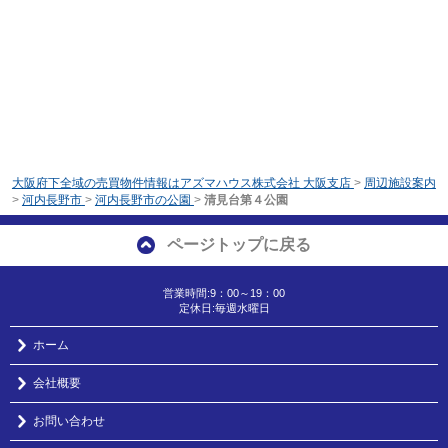
大阪府下全域の売買物件情報はアズマハウス株式会社 大阪支店
>
周辺施設案内
>
河内長野市
>
河内長野市の公園
>
清見台第４公園
ページトップに戻る
営業時間:9：00～19：00
定休日:毎週水曜日
ホーム
会社概要
お問い合わせ