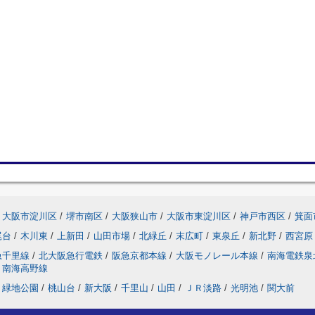
大阪市淀川区
/
堺市南区
/
大阪狭山市
/
大阪市東淀川区
/
神戸市西区
/
箕面
尾台
/
木川東
/
上新田
/
山田市場
/
北緑丘
/
末広町
/
東泉丘
/
新北野
/
西宮原
急千里線
/
北大阪急行電鉄
/
阪急京都本線
/
大阪モノレール本線
/
南海電鉄泉
南海高野線
緑地公園
/
桃山台
/
新大阪
/
千里山
/
山田
/
ＪＲ淡路
/
光明池
/
関大前