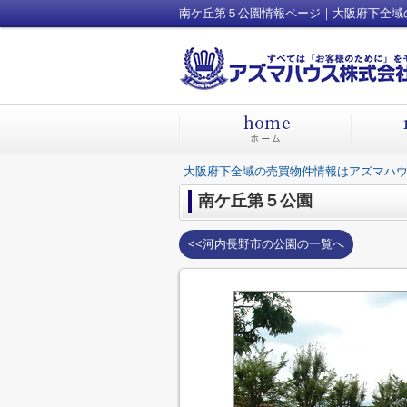
---------------------
南ケ丘第５公園情報ページ｜大阪府下全域
---------------------
大阪府下全域の売買物件情報はアズマハウ
南ケ丘第５公園
<<河内長野市の公園の一覧へ