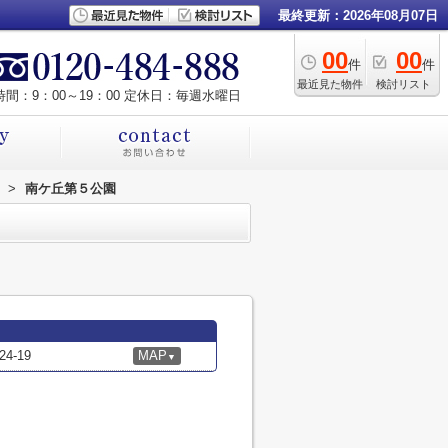
最終更新：2026年08月07日
00
00
件
件
最近見た物件
検討リスト
間：9：00～19：00 定休日：毎週水曜日
>
南ケ丘第５公園
-19
MAP
▼