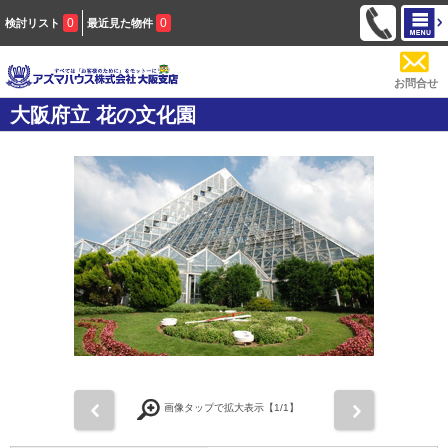
0
0
検討リスト
最近見た物件
お問合せ
大阪府立 花の文化園
前
次
画像タップで拡大表示【
1
/1】