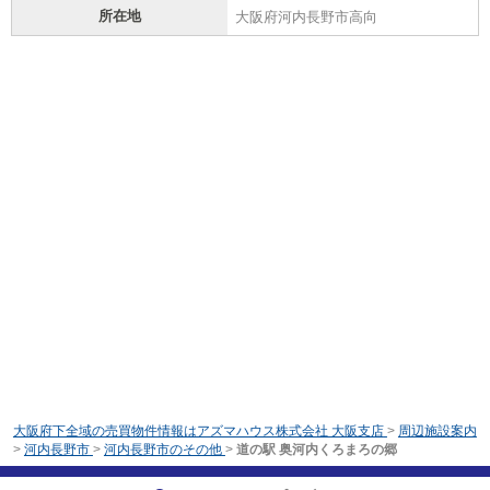
所在地
大阪府河内長野市高向
大阪府下全域の売買物件情報はアズマハウス株式会社 大阪支店
>
周辺施設案内
>
河内長野市
>
河内長野市のその他
>
道の駅 奥河内くろまろの郷