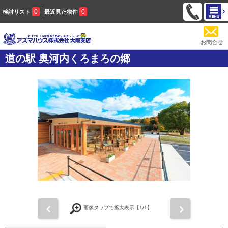
0
0
検討リスト
最近見た物件
お問合せ
道の駅 奥河内くろまろの郷
前
次
画像タップで拡大表示【
1
/1】