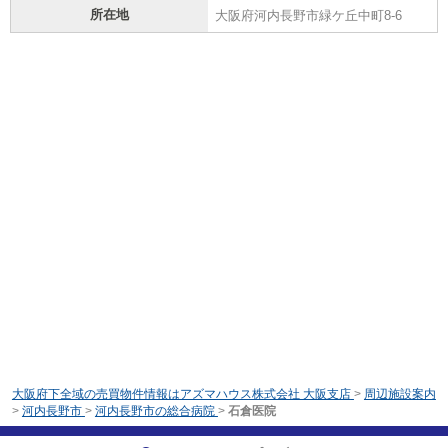
所在地
大阪府河内長野市緑ケ丘中町8-6
大阪府下全域の売買物件情報はアズマハウス株式会社 大阪支店
>
周辺施設案内
>
河内長野市
>
河内長野市の総合病院
>
石倉医院