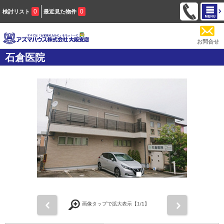
0
0
検討リスト
最近見た物件
お問合せ
石倉医院
前
次
画像タップで拡大表示【
1
/1】