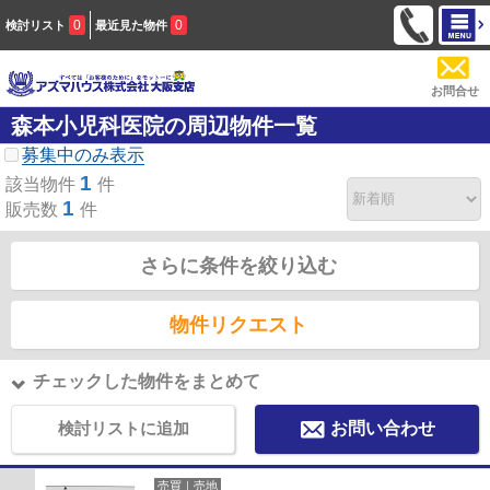
0
0
検討リスト
最近見た物件
お問合せ
森本小児科医院の周辺物件一覧
募集中のみ表示
1
該当物件
件
1
販売数
件
さらに条件を絞り込む
物件リクエスト
チェックした物件をまとめて
検討リストに追加
お問い合わせ
売買｜売地