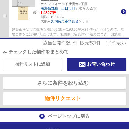
ライフフィールド清見台2丁目
南海高野線
「
三日市町
」駅 徒歩27分
1,480万円
間取:
-/193.01㎡
大阪府
河内長野市
清見台
２丁目
建築条件なし◎敷地面積約58.38坪(193.01平米)！整った地形なので、敷
地全体をご活用いただけます。北西側は幅員約9ｍ道路につき、開放感の
あるマイホームが実現☆敷地にゆとりがあるた...
該当公開件数
1
件 販売数
1
件
1-1
件表示
チェックした物件をまとめて
検討リストに追加
お問い合わせ
さらに条件を絞り込む
物件リクエスト
ページトップに戻る