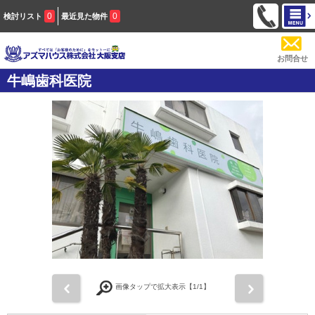
0
0
検討リスト
最近見た物件
お問合せ
牛嶋歯科医院
前
次
画像タップで拡大表示【
1
/1】