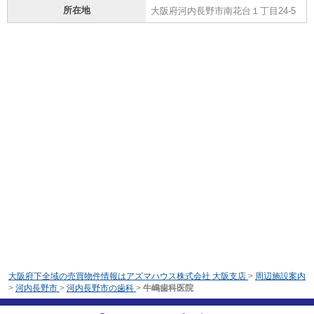
所在地
大阪府河内長野市南花台１丁目24-5
大阪府下全域の売買物件情報はアズマハウス株式会社 大阪支店
>
周辺施設案内
>
河内長野市
>
河内長野市の歯科
>
牛嶋歯科医院