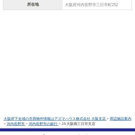
所在地
大阪府河内長野市三日市町252
大阪府下全域の売買物件情報はアズマハウス株式会社 大阪支店
>
周辺施設案内
>
河内長野市
>
河内長野市の銀行
>
JA大阪南三日市支店