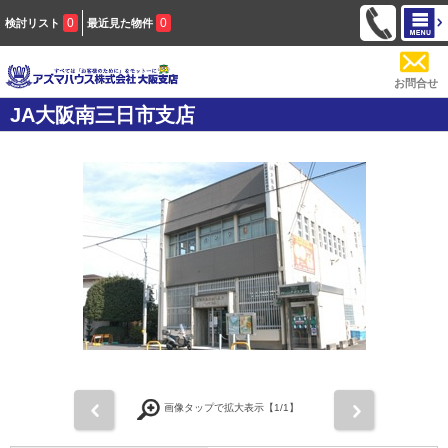
0
0
検討リスト
最近見た物件
お問合せ
JA大阪南三日市支店
前
次
画像タップで拡大表示【
1
/1】