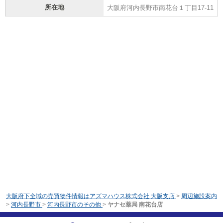
所在地
大阪府河内長野市南花台１丁目17-11
大阪府下全域の売買物件情報はアズマハウス株式会社 大阪支店
>
周辺施設案内
>
河内長野市
>
河内長野市のその他
>
ヤナセ薬局 南花台店