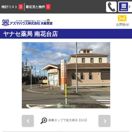
0
0
検討リスト
最近見た物件
お問合せ
ヤナセ薬局 南花台店
前
次
画像タップで拡大表示【
1
/1】