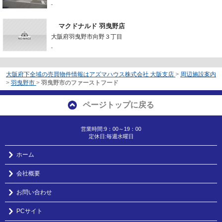
-
マクドナルド 羽曳野店
大阪府羽曳野市向野３丁目
-
大阪府下全域の売買物件情報はアズマハウス株式会社 大阪支店
>
周辺施設案内
>
羽曳野市
>
羽曳野市のファーストフード
ページトップに戻る
営業時間:9：00～19：00
定休日:毎週水曜日
ホーム
会社概要
お問い合わせ
PCサイト