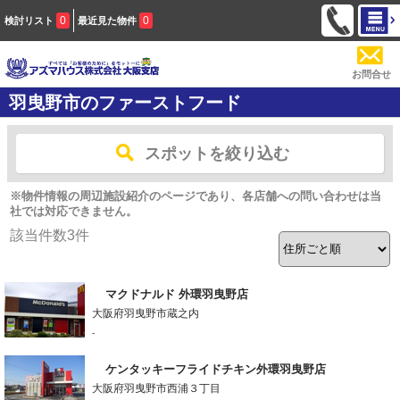
0
0
検討リスト
最近見た物件
お問合せ
羽曳野市のファーストフード
スポットを絞り込む
※物件情報の周辺施設紹介のページであり、各店舗への問い合わせは当
社では対応できません。
該当件数
3
件
マクドナルド 外環羽曳野店
大阪府羽曳野市蔵之内
-
ケンタッキーフライドチキン外環羽曳野店
大阪府羽曳野市西浦３丁目