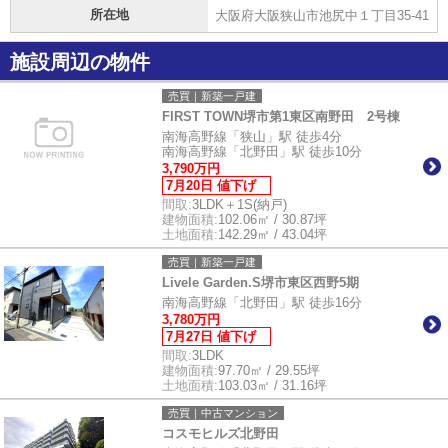
所在地
大阪府大阪狭山市池尻中１丁目35-41
施設周辺の物件
売買｜新築一戸建
FIRST TOWN堺市第1東区南野田 2号棟
南海高野線「狭山」駅 徒歩4分
南海高野線「北野田」駅 徒歩10分
3,790万円
7月20日 値下げ
間取:
3LDK＋1S(納戸)
建物面積:
102.06㎡ / 30.87坪
土地面積:
142.29㎡ / 43.04坪
売買｜新築一戸建
Livele Garden.S堺市東区西野5期
南海高野線「北野田」駅 徒歩16分
3,780万円
7月27日 値下げ
間取:
3LDK
建物面積:
97.70㎡ / 29.55坪
土地面積:
103.03㎡ / 31.16坪
売買｜中古マンション
コスモヒルズ北野田