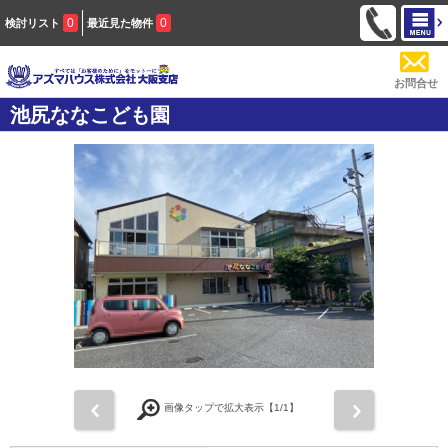
0
0
検討リスト
最近見た物件
お問合せ
池尻ななこども園
前
次
画像タップで拡大表示【
1
/1】