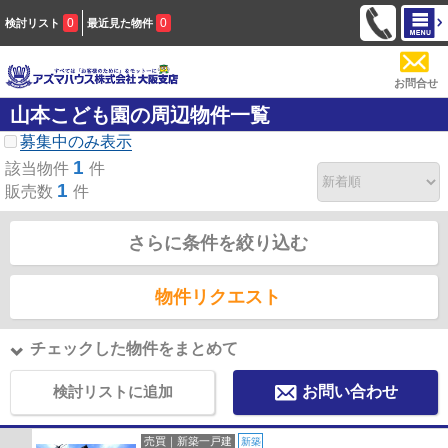
0
0
検討リスト
最近見た物件
お問合せ
山本こども園の周辺物件一覧
募集中のみ表示
1
該当物件
件
1
販売数
件
さらに条件を絞り込む
物件リクエスト
チェックした物件をまとめて
検討リストに追加
お問い合わせ
売買｜新築一戸建
新築