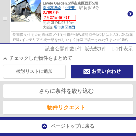
Livele Garden.S堺市東区西野5期
南海高野線
「
北野田
」駅 徒歩16分
3,780万円
7月27日 値下げ
間取:
3LDK/97.70㎡
大阪府
堺市東区
西野
長期優良住宅☆耐震構造／住宅性能評価W取得◎全室6帖以上の3LDK新築
戸建♪インテリアの統一感を作りやすく洋室で統一された住まい☆18帖の
LDKは三方に窓を設け、陽当たり・通風良好◎カウ...
該当公開件数
1
件 販売数
1
件
1-1
件表示
チェックした物件をまとめて
検討リストに追加
お問い合わせ
さらに条件を絞り込む
物件リクエスト
ページトップに戻る