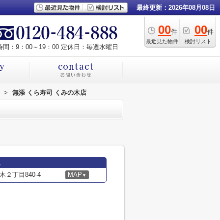
最終更新：2026年08月08日
00
00
件
件
最近見た物件
検討リスト
間：9：00～19：00 定休日：毎週水曜日
>
無添 くら寿司 くみの木店
報
２丁目840-4
MAP
▼