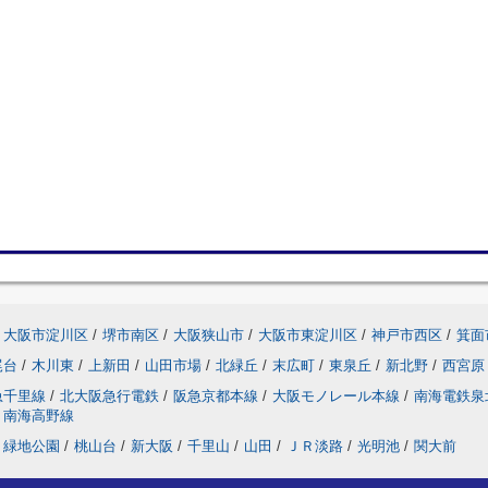
大阪市淀川区
/
堺市南区
/
大阪狭山市
/
大阪市東淀川区
/
神戸市西区
/
箕面
尾台
/
木川東
/
上新田
/
山田市場
/
北緑丘
/
末広町
/
東泉丘
/
新北野
/
西宮原
急千里線
/
北大阪急行電鉄
/
阪急京都本線
/
大阪モノレール本線
/
南海電鉄泉
南海高野線
緑地公園
/
桃山台
/
新大阪
/
千里山
/
山田
/
ＪＲ淡路
/
光明池
/
関大前