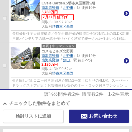
Livele Garden.S堺市東区西野5期
南海高野線
「
北野田
」駅 徒歩16分
3,780万円
7月27日 値下げ
間取:
3LDK/97.70㎡
大阪府
堺市東区
西野
長期優良住宅☆耐震構造／住宅性能評価W取得◎全室6帖以上の3LDK新築
戸建♪インテリアの統一感を作りやすく洋室で統一された住まい☆18帖の
LDKは三方に窓を設け、陽当たり・通風良好◎カウ...
売買｜中古マンション
コスモヒルズ北野田
南海高野線
「
北野田
」駅 徒歩14分
南海高野線
「
狭山
」駅 徒歩22分
2,180万円
間取:
4LDK/99.52㎡
大阪府
堺市東区
西野
引き回しバルコニー付き角部屋☆99.52平米！ゆとりの4LDK。スーパー・
ドラッグストアが近くお買物便利♪安心のオートロック付きマンション！
独立性・プライバシー性の高い専用ポーチ有◎L...
該当公開件数
2
件 販売数
2
件
1-2
件表示
チェックした物件をまとめて
検討リストに追加
お問い合わせ