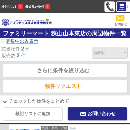
0
0
検討リスト
最近見た物件
お問合せ
ファミリーマート 狭山山本東店の周辺物件一覧
募集中のみ表示
2
該当物件
件
2
販売数
件
さらに条件を絞り込む
物件リクエスト
チェックした物件をまとめて
検討リストに追加
お問い合わせ
売買｜新築一戸建
新築