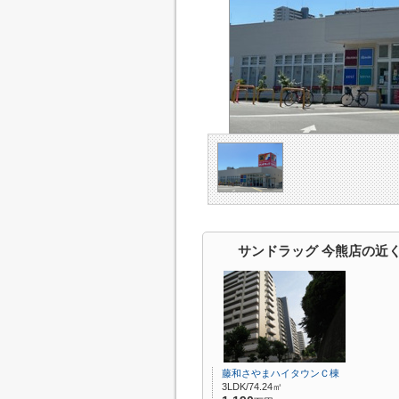
サンドラッグ 今熊店の近
藤和さやまハイタウンＣ棟
3LDK/74.24㎡