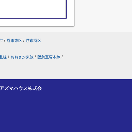
市
/
堺市東区
/
堺市堺区
北線
/
おおさか東線
/
阪急宝塚本線
/
アズマハウス株式会