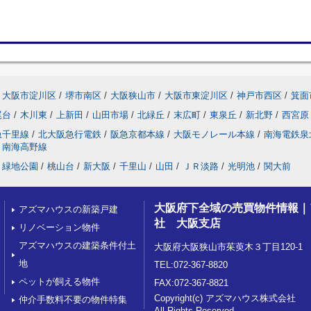
大阪市淀川区
/
堺市南区
/
大阪狭山市
/
大阪市東淀川区
/
神戸市西区
/
箕面
尾台
/
木川東
/
上新田
/
山田市場
/
北緑丘
/
末広町
/
東泉丘
/
新北野
/
西宮原
急千里線
/
北大阪急行電鉄
/
阪急京都本線
/
大阪モノレール本線
/
南海電鉄泉
南海高野線
緑地公園
/
桃山台
/
新大阪
/
千里山
/
山田
/
ＪＲ淡路
/
光明池
/
関大前
大阪府下全域の売買物件情報｜
アズマハウスの新築戸建
社 大阪支店
リノベーション物件
アズマハウスの建築条件付土
大阪府大阪狭山市茱萸木３丁目120-1
地
TEL:072-367-8820
ペットが飼える物件
FAX:072-367-8821
Copyright(c) アズマハウス株式会社
仲介手数料不要の物件特集
All Rights Reserved.