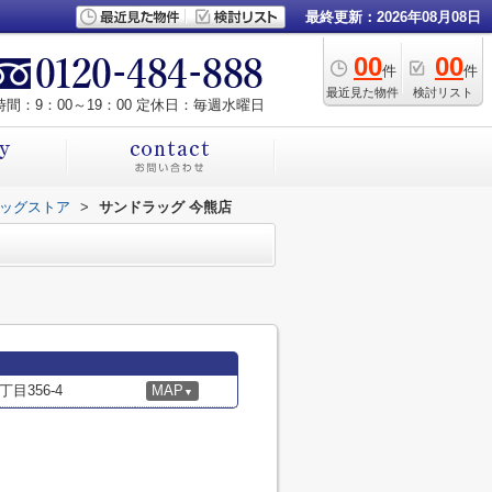
最終更新：2026年08月08日
00
00
件
件
最近見た物件
検討リスト
間：9：00～19：00 定休日：毎週水曜日
ッグストア
>
サンドラッグ 今熊店
目356-4
MAP
▼