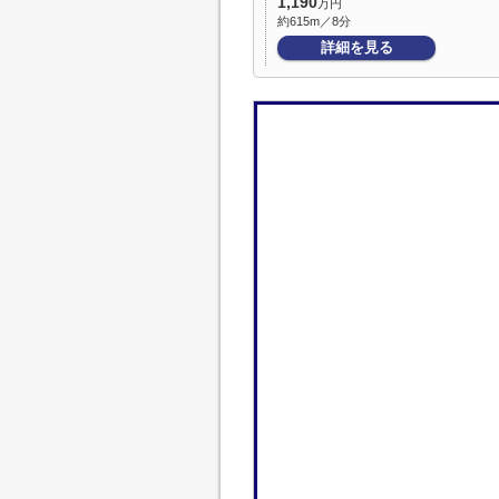
1,190
万円
約615m／8分
詳細を見る