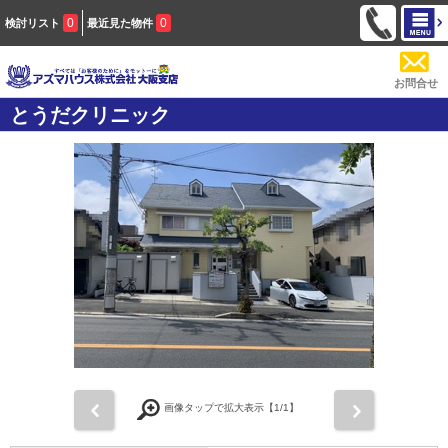
0
0
検討リスト
最近見た物件
お問合せ
とうだクリニック
前
次
画像タップで拡大表示【
1
/1】