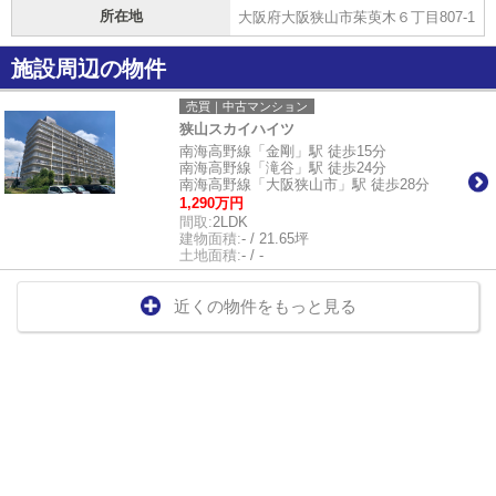
所在地
大阪府大阪狭山市茱萸木６丁目807-1
施設周辺の物件
売買｜中古マンション
狭山スカイハイツ
南海高野線「金剛」駅 徒歩15分
南海高野線「滝谷」駅 徒歩24分
南海高野線「大阪狭山市」駅 徒歩28分
1,290万円
間取:
2LDK
建物面積:
- / 21.65坪
土地面積:
- / -
近くの物件をもっと見る