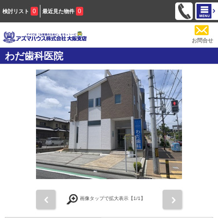
0
0
検討リスト
最近見た物件
お問合せ
わだ歯科医院
前
次
画像タップで拡大表示【
1
/1】