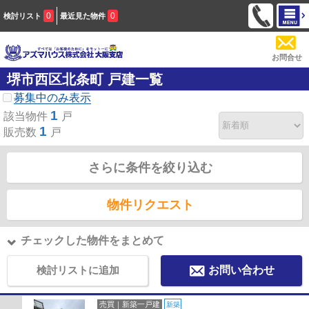
0
0
検討リスト
最近見た物件
お問合せ
堺市西区北条町 戸建一覧
募集中のみ表示
1
該当物件
戸
1
販売数
戸
さらに条件を絞り込む
物件リクエスト
チェックした物件をまとめて
検討リストに追加
お問い合わせ
売買｜新築一戸建
新築