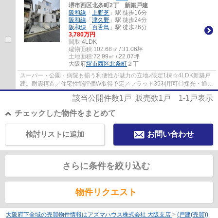
堺市西区北条町2丁 新築戸建
阪和線
「
上野芝
」駅 徒歩16分
阪和線
「
津久野
」駅 徒歩24分
阪和線
「
百舌鳥
」駅 徒歩26分
3,780万円
間取:
4LDK
建物面積:
102.68㎡ / 31.06坪
土地面積:
72.99㎡ / 22.07坪
大阪府
堺市西区
北条町
２丁
スーパー・公園・病院も揃う利便性が魅力の立地♪限定1棟☆4LDK新築戸
建。耐震構造／住宅性能評価W取得予定／フラット35利用可◎採光・通
風・プライバシーに配慮した2階LDK☆キッチンには...
該当公開件数
1
戸 販売数
1
戸
1-1
戸表示
チェックした物件をまとめて
検討リストに追加
お問い合わせ
さらに条件を絞り込む
物件リクエスト
大阪府下全域の売買物件情報はアズマハウス株式会社 大阪支店
>
(戸建(売買))