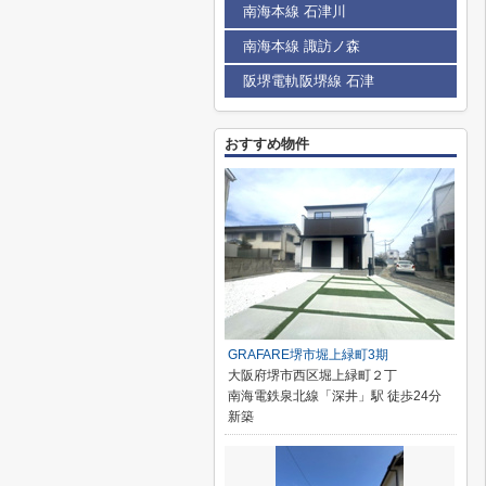
南海本線 石津川
南海本線 諏訪ノ森
阪堺電軌阪堺線 石津
おすすめ物件
GRAFARE堺市堀上緑町3期
大阪府堺市西区堀上緑町２丁
南海電鉄泉北線「深井」駅 徒歩24分
新築