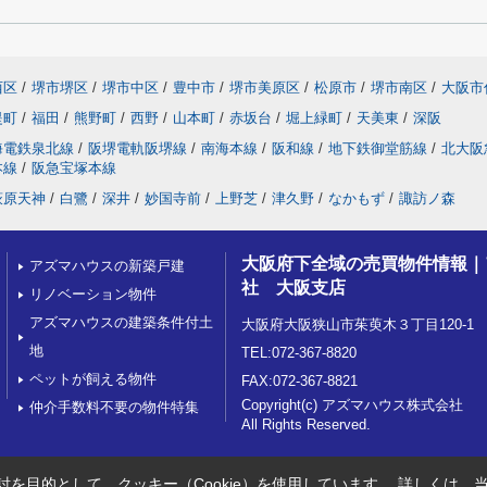
西区
/
堺市堺区
/
堺市中区
/
豊中市
/
堺市美原区
/
松原市
/
堺市南区
/
大阪市
提町
/
福田
/
熊野町
/
西野
/
山本町
/
赤坂台
/
堀上緑町
/
天美東
/
深阪
海電鉄泉北線
/
阪堺電軌阪堺線
/
南海本線
/
阪和線
/
地下鉄御堂筋線
/
北大阪
本線
/
阪急宝塚本線
萩原天神
/
白鷺
/
深井
/
妙国寺前
/
上野芝
/
津久野
/
なかもず
/
諏訪ノ森
大阪府下全域の売買物件情報｜
アズマハウスの新築戸建
社 大阪支店
リノベーション物件
アズマハウスの建築条件付土
大阪府大阪狭山市茱萸木３丁目120-1
地
TEL:072-367-8820
ペットが飼える物件
FAX:072-367-8821
Copyright(c) アズマハウス株式会社
仲介手数料不要の物件特集
All Rights Reserved.
を目的として、クッキー（Cookie）を使用しています。
詳しくは、