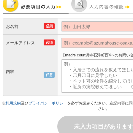
お名前
必須
メールアドレス
必須
【madre court浜寺石津町西4へのお問
内容
任意
※
利用規約
及び
プライバシーポリシー
を必ずお読みください。左記内容に同
さい。
未入力項目がありま