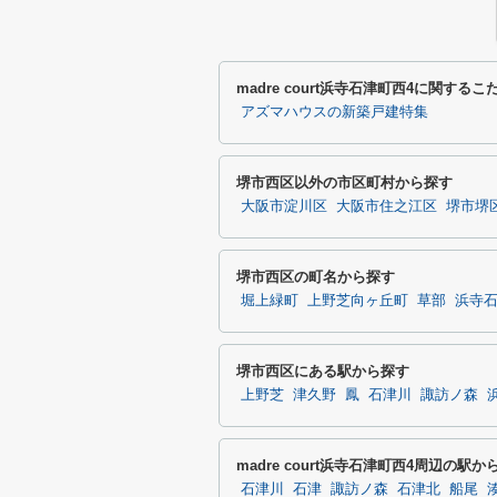
madre court浜寺石津町西4に関す
アズマハウスの新築戸建特集
堺市西区以外の市区町村から探す
大阪市淀川区
大阪市住之江区
堺市堺
堺市西区の町名から探す
堀上緑町
上野芝向ヶ丘町
草部
浜寺
堺市西区にある駅から探す
上野芝
津久野
鳳
石津川
諏訪ノ森
madre court浜寺石津町西4周辺の駅か
石津川
石津
諏訪ノ森
石津北
船尾