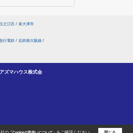
住之江区
/
泉大津市
急行電鉄
/
近鉄南大阪線
/
アズマハウス株式会
当社の
をご確認ください。
閉じる
「Cookieの取扱いについて」