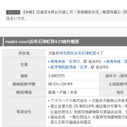
【外観】完成済＆即お引渡し可！長期優良住宅／耐震等級3／Z
コメント
住まいです。
madre court浜寺石津町西4
の物件概要
所在地
大阪府
堺市西区
浜寺石津町西
４丁
南海本線
「
石津川
」駅 徒歩6分
南海本線
「
交通
阪堺電軌阪堺線
「
石津
」駅 徒歩9分
価格
3,680万円
築年月（築
建物面積/坪数
98.53㎡/29.8坪
土地面積/
種別/構造
新築一戸建 / 木造
地目
アズマハウス株式会社
大阪府大阪狭山市茱萸
国土交通大臣 (3) 第8219号 建設業許可番号／
取扱会社
公益社団法人 全国宅地建物取引業協会会員、
協会会員、一般社団法人 大阪府宅地建物取引
産公正取引協議会加盟店