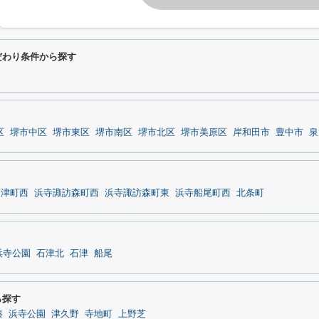
るこだわり条件から探す
区
堺市中区
堺市東区
堺市南区
堺市北区
堺市美原区
岸和田市
豊中市
泉
石津町西
浜寺諏訪森町西
浜寺諏訪森町東
浜寺船尾町西
北条町
浜寺公園
石津北
石津
船尾
ら探す
湊
浜寺公園
津久野
寺地町
上野芝