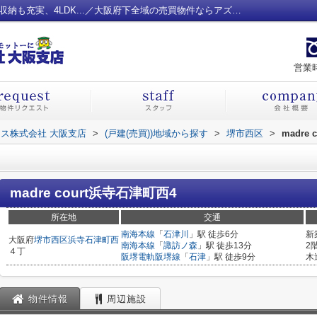
madre court浜寺石津町西4 完成済☆設備・収納も充実、4LDK...／大阪府下全域の売買物件ならアズマハウス株式会社 大阪支店
営業時
ス株式会社 大阪支店
>
(戸建(売買))地域から探す
>
堺市西区
>
madre
madre court浜寺石津町西4
所在地
交通
南海本線
「
石津川
」駅 徒歩6分
新
大阪府
堺市西区
浜寺石津町西
南海本線
「
諏訪ノ森
」駅 徒歩13分
2
４丁
阪堺電軌阪堺線
「
石津
」駅 徒歩9分
木
物件情報
周辺施設