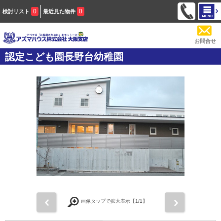
0
0
検討リスト
最近見た物件
お問合せ
認定こども園長野台幼稚園
前
次
画像タップで拡大表示【
1
/1】