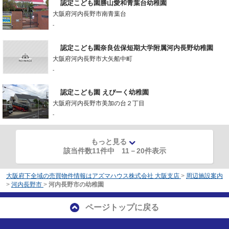
認定こども園勝山愛和青葉台幼稚園
大阪府河内長野市南青葉台
-
認定こども園奈良佐保短期大学附属河内長野幼稚園
大阪府河内長野市大矢船中町
-
認定こども園 えぴーく幼稚園
大阪府河内長野市美加の台２丁目
-
もっと見る
該当件数11件中
11
－
20
件表示
大阪府下全域の売買物件情報はアズマハウス株式会社 大阪支店
>
周辺施設案内
>
河内長野市
>
河内長野市の幼稚園
ページトップに戻る