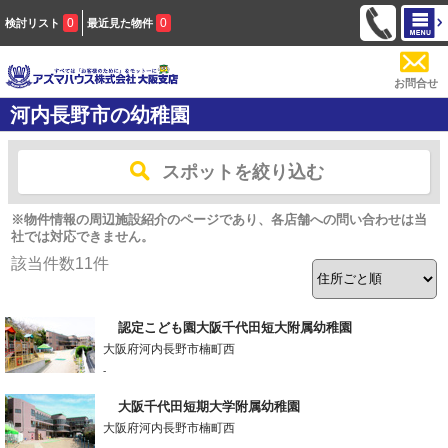
0
0
検討リスト
最近見た物件
お問合せ
河内長野市の幼稚園
スポットを絞り込む
※物件情報の周辺施設紹介のページであり、各店舗への問い合わせは当
社では対応できません。
該当件数
11
件
認定こども園大阪千代田短大附属幼稚園
大阪府河内長野市楠町西
-
大阪千代田短期大学附属幼稚園
大阪府河内長野市楠町西