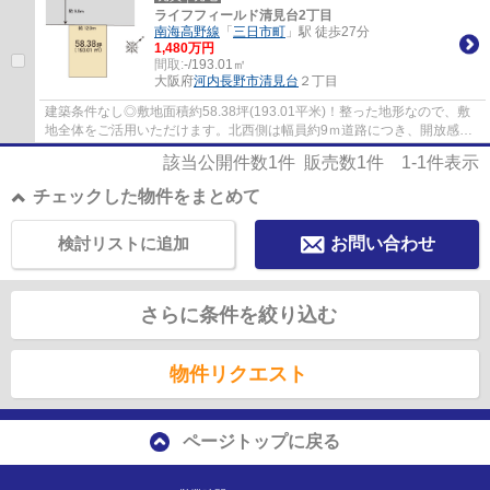
ライフフィールド清見台2丁目
南海高野線
「
三日市町
」駅 徒歩27分
1,480万円
間取:
-/193.01㎡
大阪府
河内長野市
清見台
２丁目
建築条件なし◎敷地面積約58.38坪(193.01平米)！整った地形なので、敷
地全体をご活用いただけます。北西側は幅員約9ｍ道路につき、開放感の
あるマイホームが実現☆敷地にゆとりがあるた...
該当公開件数
1
件 販売数
1
件
1-1
件表示
チェックした物件をまとめて
検討リストに追加
お問い合わせ
さらに条件を絞り込む
物件リクエスト
ページトップに戻る