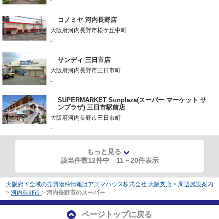
-
コノミヤ 河内長野店
大阪府河内長野市松ケ丘中町
-
サンディ 三日市店
大阪府河内長野市三日市町
-
SUPERMARKET Sunplaza(スーパー マーケット サ
ンプラザ) 三日市駅前店
大阪府河内長野市三日市町
-
もっと見る
該当件数12件中
11
－
20
件表示
大阪府下全域の売買物件情報はアズマハウス株式会社 大阪支店
>
周辺施設案内
>
河内長野市
>
河内長野市のスーパー
ページトップに戻る