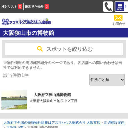
0
0
検討リスト
最近見た物件
お問合せ
大阪狭山市の博物館
スポットを絞り込む
※物件情報の周辺施設紹介のページであり、各店舗への問い合わせは当
社では対応できません。
該当件数
1
件
大阪府立狭山池博物館
大阪府大阪狭山市池尻中２丁目
-
大阪府下全域の売買物件情報はアズマハウス株式会社 大阪支店
>
周辺施設案内
>
大阪狭山市
>
大阪狭山市の博物館