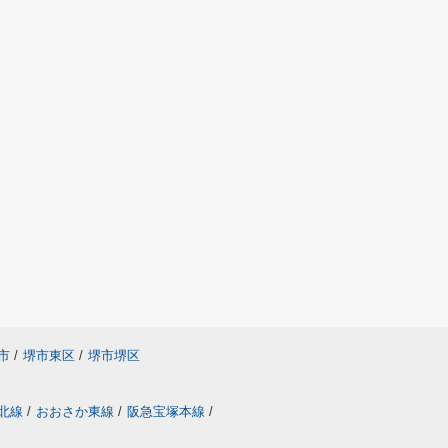
市
/
堺市東区
/
堺市堺区
北線
/
おおさか東線
/
阪急宝塚本線
/