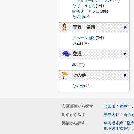
ファミリーレストラン
(4件)
そば・うどん
(1件)
喫茶店・カフェ
(3件)
その他
(3件)
美容・健康
スポーツ施設
(3件)
ジム
(1件)
交通
駅
(3件)
その他
その他
(1件)
市区町村から探す
吹田市
/
豊中市
/
町名から探す
東寺内町
/
新檜
路線から探す
東海道本線
/
阪
地下鉄御堂筋線
/