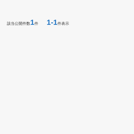
1
1-1
該当公開件数
件
件表示