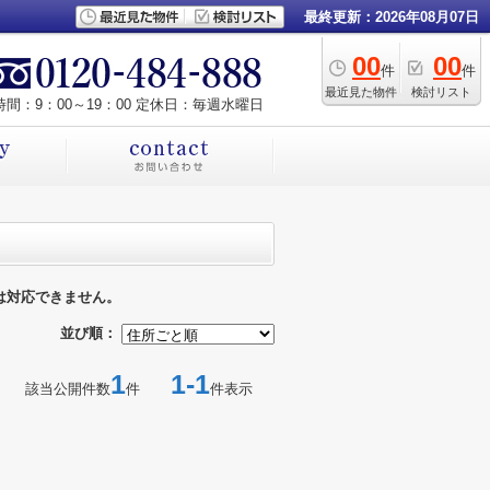
最終更新：2026年08月07日
00
00
件
件
最近見た物件
検討リスト
間：9：00～19：00 定休日：毎週水曜日
は対応できません。
並び順：
1
1-1
該当公開件数
件
件表示