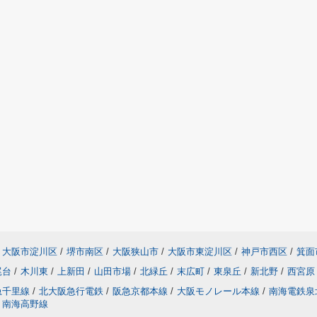
大阪市淀川区
/
堺市南区
/
大阪狭山市
/
大阪市東淀川区
/
神戸市西区
/
箕面
尾台
/
木川東
/
上新田
/
山田市場
/
北緑丘
/
末広町
/
東泉丘
/
新北野
/
西宮原
急千里線
/
北大阪急行電鉄
/
阪急京都本線
/
大阪モノレール本線
/
南海電鉄泉
南海高野線