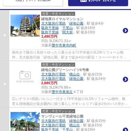
売買｜中古マンション
緑地東ロイヤルマンション
北大阪急行電鉄
「
緑地公園
」駅 徒歩4分
阪急千里線
「
千里山
」駅 徒歩16分
阪急千里線
「
関大前
」駅 徒歩19分
3,490万円
間取:
3LDK/71.33㎡
大阪府
豊中市
東寺内町
南向きで陽当り良好☆ゆったり暮らせる71平米超の3LDKリフォーム物
件。北大阪急行線「緑地公園」駅まで徒歩4分の駅近！スーパーやドラッ
グストアなどが近くお買物ラクラク♪リビングに隣...
売買｜中古マンション
緑地公園グリーンハイツ6号棟
北大阪急行電鉄
「
桃山台
」駅 徒歩22分
北大阪急行電鉄
「
緑地公園
」駅 徒歩24分
2,880万円
間取:
3LDK/76.88㎡
大阪府
豊中市
東泉丘
４丁目
広いテラス×両面バルコニー付き☆76平米超の3LDKリフォーム物件。教
育＆買物施設が徒歩圏内に揃う暮らしやすいエリア♪徒歩2分のバス停から
「桃山台」駅へ繋がるバス路線も充実。総戸数3...
売買｜中古マンション
サンヴェール千里緑地公園
北大阪急行電鉄
「
緑地公園
」駅 徒歩15分
北大阪急行電鉄
「
桃山台
」駅 徒歩15分
阪急千里線
「
千里山
」駅 徒歩19分