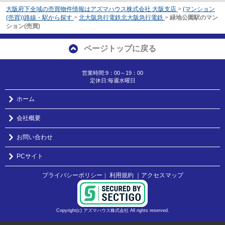
大阪府下全域の売買物件情報はアズマハウス株式会社 大阪支店
>
(マンション
(売買))路線・駅から探す
>
北大阪急行電鉄北大阪急行電鉄
>
緑地公園駅のマン
ション(売買)
ページトップに戻る
営業時間:9：00～19：00
定休日:毎週水曜日
ホーム
会社概要
お問い合わせ
PCサイト
プライバシーポリシー
利用規約
｜アクセスマップ
｜
Copyright(c) アズマハウス株式会社 All rights reserved.