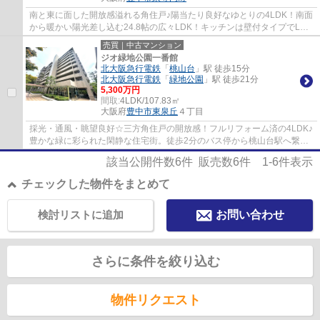
南と東に面した開放感溢れる角住戸♪陽当たり良好なゆとりの4LDK！南面
から暖かい陽光差し込む24.8帖の広々LDK！キッチンは壁付タイプでLD
空間を有効的にご活用OK◎リビングには扉で仕切...
売買｜中古マンション
ジオ緑地公園一番館
北大阪急行電鉄
「
桃山台
」駅 徒歩15分
北大阪急行電鉄
「
緑地公園
」駅 徒歩21分
5,300万円
間取:
4LDK/107.83㎡
大阪府
豊中市
東泉丘
４丁目
採光・通風・眺望良好☆三方角住戸の開放感！フルリフォーム済の4LDK♪
豊かな緑に彩られた閑静な住宅街。徒歩2分のバス停から桃山台駅へ繋が
るバス路線も充実！教育＆買物施設が徒歩圏内...
該当公開件数
6
件 販売数
6
件
1-6
件表示
チェックした物件をまとめて
検討リストに追加
お問い合わせ
さらに条件を絞り込む
物件リクエスト