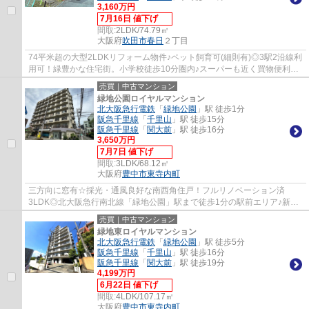
3,160万円
7月16日 値下げ
間取:
2LDK/74.79㎡
大阪府
吹田市
春日
２丁目
74平米超の大型2LDKリフォーム物件♪ペット飼育可(細則有)◎3駅2沿線利
用可！緑豊かな住宅街。小学校徒歩10分圏内♪スーパーも近く買物便利！
総戸数252戸の大規模マンション！明るく開放...
売買｜中古マンション
緑地公園ロイヤルマンション
北大阪急行電鉄
「
緑地公園
」駅 徒歩1分
阪急千里線
「
千里山
」駅 徒歩15分
阪急千里線
「
関大前
」駅 徒歩16分
3,650万円
7月7日 値下げ
間取:
3LDK/68.12㎡
大阪府
豊中市
東寺内町
三方向に窓有☆採光・通風良好な南西角住戸！フルリノベーション済
3LDK◎北大阪急行南北線「緑地公園」駅まで徒歩1分の駅前エリア♪新御
堂筋に近く、お車での移動もスムーズ！小学校や公...
売買｜中古マンション
緑地東ロイヤルマンション
北大阪急行電鉄
「
緑地公園
」駅 徒歩5分
阪急千里線
「
千里山
」駅 徒歩16分
阪急千里線
「
関大前
」駅 徒歩19分
4,199万円
6月22日 値下げ
間取:
4LDK/107.17㎡
大阪府
豊中市
東寺内町