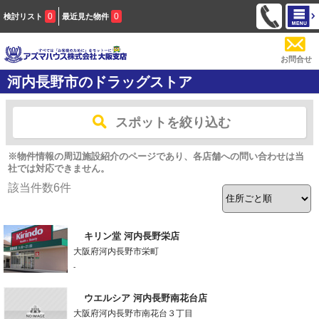
0
0
検討リスト
最近見た物件
お問合せ
河内長野市のドラッグストア
スポットを絞り込む
※物件情報の周辺施設紹介のページであり、各店舗への問い合わせは当
社では対応できません。
該当件数
6
件
キリン堂 河内長野栄店
大阪府河内長野市栄町
-
ウエルシア 河内長野南花台店
大阪府河内長野市南花台３丁目